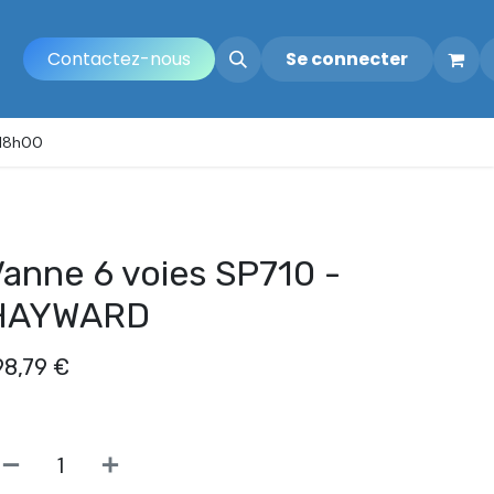
Contactez-nous
Se connecter
 18h00
anne 6 voies SP710 -
HAYWARD
98,79
€