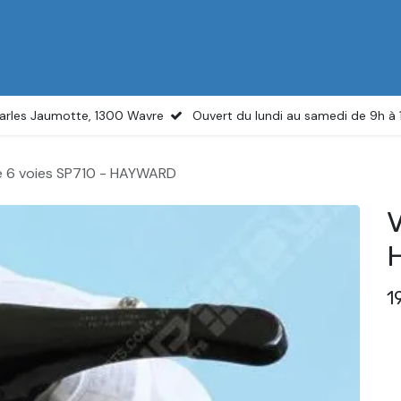
il
Boutique
Services
Actualités
À propos
arles Jaumotte, 1300 Wavre
Ouvert du lundi au samedi de 9h à
 6 voies SP710 - HAYWARD
V
1