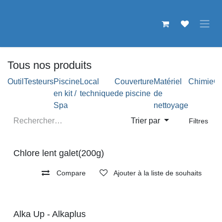
Se rendre au contenu
Tous nos produits
Outil
Testeurs
Piscine
Local
Couverture
Matériel
Chimie
Co
en kit /
technique
de piscine
de
Spa
nettoyage
Trier par
Filtres
Chlore lent galet(200g)
Compare
Ajouter à la liste de souhaits
Alka Up - Alkaplus