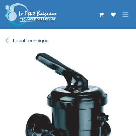
Se rendre au contenu
Local technique