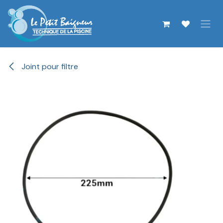
Se rendre au contenu
Joint pour filtre