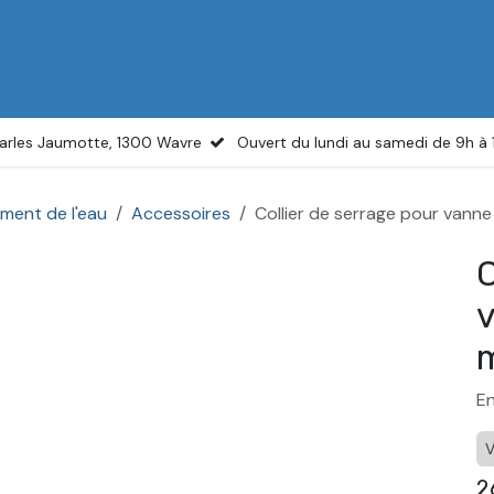
il
Boutique
Services
Actualités
À propos
arles Jaumotte, 1300 Wavre
Ouvert du lundi au samedi de 9h à
ement de l'eau
Accessoires
Collier de serrage pour vanne 
C
v
m
En
V
2