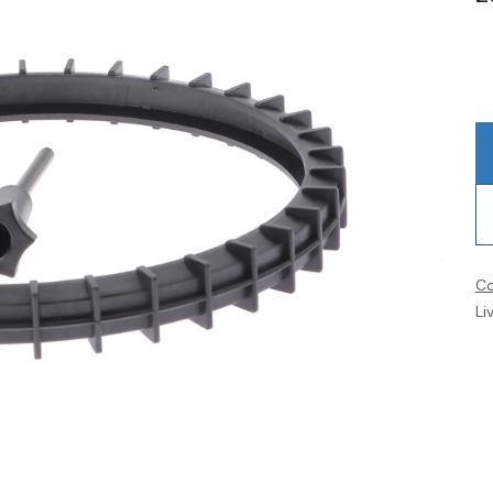
Co
Li