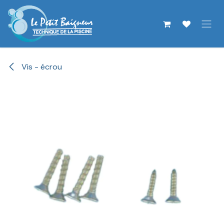
Se rendre au contenu
Vis - écrou