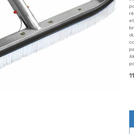
po
ré
et
br
du
co
pa
Al
po
1