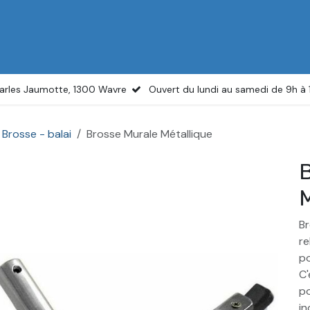
il
Boutique
Services
Actualités
À propos
arles Jaumotte, 1300 Wavre
Ouvert du lundi au samedi de 9h à
Brosse - balai
Brosse Murale Métallique
B
M
Br
re
po
C'
po
in