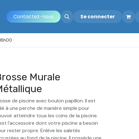
Contactez-nous
Se connecter
 18h00
rosse Murale
étallique
osse de piscine avec boulon papillon. Il est
lié à une perche de manière simple pour
uvoir atteindre tous les coins de la piscine.
est l'accessoire dont votre piscine a besoin
ur rester propre. Enlève les saletés
crustées au fond de la piscine. Il possède une