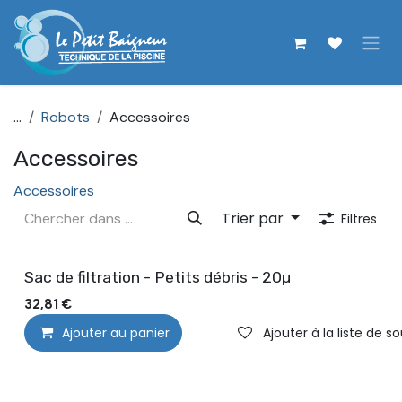
Se rendre au contenu
...
Robots
Accessoires
Accessoires
Accessoires
Trier par
Filtres
Sac de filtration - Petits débris - 20µ
32,81
€
Ajouter au panier
Ajouter à la liste de s