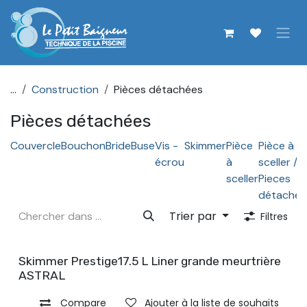
Se rendre au contenu
...
Construction
Pièces détachées
Pièces détachées
Couvercle
Bouchon
Bride
Buse
Vis -
Skimmer
Pièce
Pièce à
écrou
à
sceller /
sceller
Pieces
détachée
Trier par
Filtres
Skimmer Prestige17.5 L Liner grande meurtrière
ASTRAL
Compare
Ajouter à la liste de souhaits