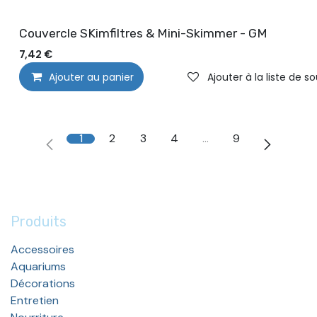
Couvercle SKimfiltres & Mini-Skimmer - GM
7,42
€
Ajouter au panier
Ajouter à la liste de s
1
2
3
4
…
9
Produits
Accessoires
Aquariums
Décorations
Entretien