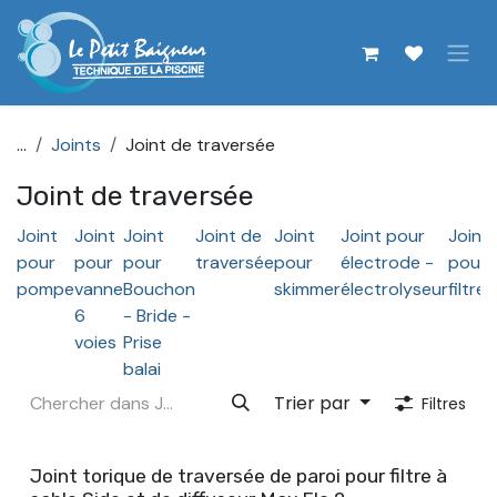
Se rendre au contenu
...
Joints
Joint de traversée
Joint de traversée
Joint
Joint
Joint
Joint de
Joint
Joint pour
Joint
pour
pour
pour
traversée
pour
électrode -
pour
pompe
vanne
Bouchon
skimmer
électrolyseur
filtre
6
- Bride -
voies
Prise
balai
Trier par
Filtres
Joint torique de traversée de paroi pour filtre à