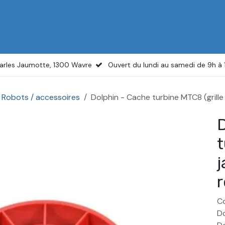
il
Boutique
Services
Actualités
À propos
arles Jaumotte, 1300 Wavre
Ouvert du lundi au samedi de 9h à
Robots / accessoires
Dolphin - Cache turbine MTC8 (grille
D
t
j
r
Co
Do