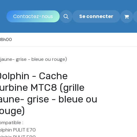
Contactez-nous
Se connecter
 18h00
 jaune- grise - bleue ou rouge)
olphin - Cache
urbine MTC8 (grille
aune- grise - bleue ou
ouge)
mpatible :
lphin PULIT E70