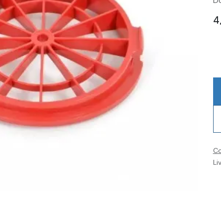
Do
4
Co
Li