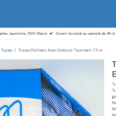
il
Boutique
Services
Actualités
À propos
arles Jaumotte, 1300 Wavre
Ouvert du lundi au samedi de 9h à
Tuyau
Tuyau Flottant Avec Embout Tournant 7.5 m
T
E
Tu
Tu
ga
fl
Ré
Ré