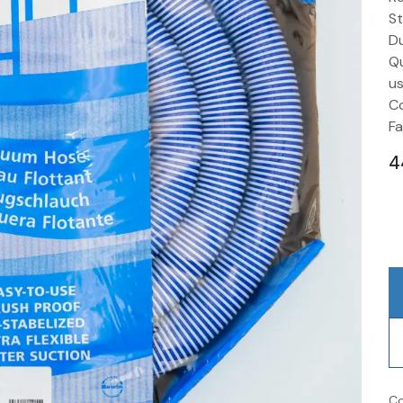
St
Du
Qu
us
Co
Fa
4
Co