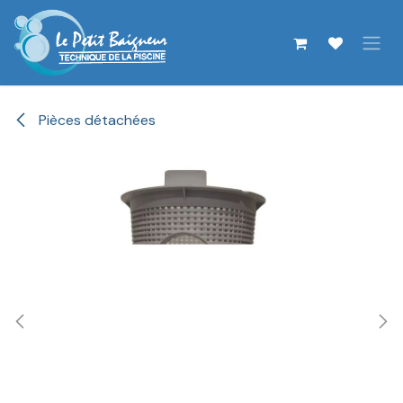
Se rendre au contenu
Pièces détachées